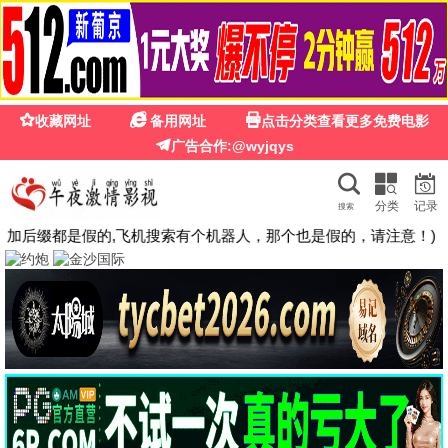
992tv在线影院
🌏
🔥推荐
绝世天医
🎬 电影
全部
动作片
喜剧片
爱情片
科幻片
恐怖片
剧情片
鬼屋2026
永不改变！
你的错误：伦敦版
去他的城邦
剧情片
喜剧片
剧情片
纪录片
正片
正片
正片
正片