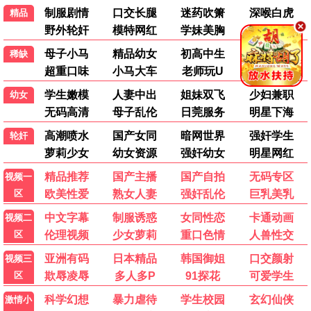
动漫电影
假面骑士ZZZ日语
假面骑士ZZZ国语
Re：从零开始的异世界生活第四季
刃牙道第二季
日韩动漫
日韩动漫
日韩动漫
日韩动漫
更新至39集
更新至39集
更新至11集
全12集
公主骑士是蛮族的新娘
完美世界
Candy Caries
没有辣妹会对阿宅温柔!?
日韩动漫
国产动漫
日韩动漫
日韩动漫
更新至11集
更新至274集
更新至10集
更新至11集
天命
镖人第二季
租借女友第五季
丹道至尊
国产动漫
国产动漫
日韩动漫
国产动漫
更新至02集
更新至03集
更新至11集
更新至180集
📱 短剧
淮南渡
野性难驯
人在大夏我靠写诗变强
幸得重生不负青梅
短剧
短剧
短剧
短剧
全72集
全61集
全61集
全91集
青梅竹马
潜龙归乡镇八方
致命三金
我的婚姻不将就
短剧
短剧
短剧
短剧
全74集
全68集
全59集
全30集