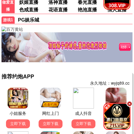
了！界面简洁无广告，体验非常棒。
👍 156
💬 回复
追剧小能手
剧
2026-06-18 14:05
更新速度很快，最新韩剧都有中文字幕，太赞了！希
望可以增加更多海外剧资源。
👍 203
💬 回复
午夜观影人
看
2026-06-18 11:40
短剧分类太贴心了，一集几分钟正好适合碎片时间。
画面流畅不卡顿，赞一个！
👍 89
💬 回复
动漫宅
喵
2026-06-17 22:30
动漫分类很全，连最新番剧都有中文字幕，简直是二