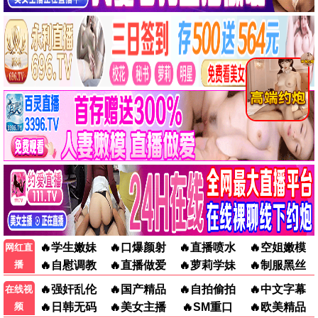
🎤 综艺
全部
大陆综艺
日韩综艺
港台综艺
欧美综艺
饥饿游戏
艺笔封神
中餐厅·南洋拾光季
港台综艺
欧美综艺
大陆综艺
大陆综艺
更新至
更新至
更新至
20260607期
20260617期
20260618期
克拉克森的农场第五季
快乐你懂的
天赐的声音第七季
无限超越班第四季
开始推理吧第四季
大陆综艺
大陆综艺
大陆综艺
大陆综艺
全8集
更新至
更新至
更新至
更新至
20260618期
20260617期
20260618期
20260618期
忙忙碌碌寻宝藏2
笑动剧场2026
欢乐集结号2026
爸爸当家的聚会·2026
大陆综艺
大陆综艺
大陆综艺
大陆综艺
更新至
更新至
更新至
更新至
20260618期
20260617期
20260617期
20260618期
🐾 动漫
全部
国产动漫
日韩动漫
港台动漫
欧美动漫